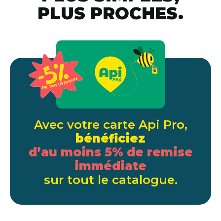
PLUS PROCHES.
Avec votre carte Api Pro,
bénéficiez
d’au moins 5% de remise
immédiate
sur tout le catalogue.