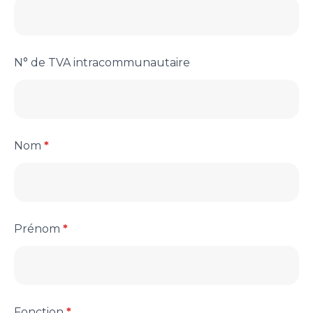
N° de TVA intracommunautaire
Nom
*
Prénom
*
Fonction
*