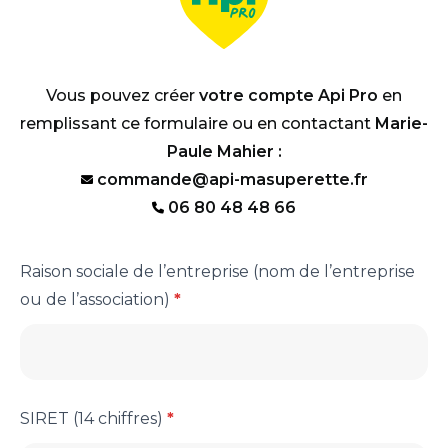
Vous pouvez créer
votre compte Api Pro
en
remplissant ce formulaire ou en contactant
Marie-
Paule Mahier :
commande@api-masuperette.fr
06 80 48 48 66
Contact
Raison sociale de l’entreprise (nom de l’entreprise
Api
ou de l’association)
*
Pro
jan
2025
SIRET (14 chiffres)
*