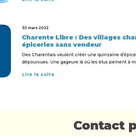
30 mars 2022
Charente Libre : Des villages cha
épiceries sans vendeur
Des Charentais veulent créer une quinzaine d’épi
dépourvues. Une gageure là où les élus peinent à m
Lire la suite
Contact
Contact p
principal
oct
23